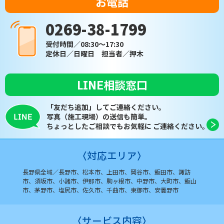
お電話
0269-38-1799
受付時間／08:30～17:30
定休日／日曜日 担当者／押木
LINE相談窓口
「友だち追加」してご連絡ください。
写真（施工現場）の送信も簡単。
ちょっとしたご相談でもお気軽に
ご連絡ください。
〈対応エリア〉
長野県全域／長野市、松本市、上田市、岡谷市、飯田市、
諏訪
市、須坂市、小諸市、伊那市、駒ヶ根市、中野市、
大町市、飯山
市、茅野市、塩尻市、佐久市、千曲市、
東御市、安曇野市
〈サービス内容〉