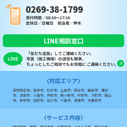
0269-38-1799
受付時間／08:30～17:30
定休日／日曜日 担当者／押木
LINE相談窓口
「友だち追加」してご連絡ください。
写真（施工現場）の送信も簡単。
ちょっとしたご相談でもお気軽に
ご連絡ください。
〈対応エリア〉
長野県全域／長野市、松本市、上田市、岡谷市、飯田市、
諏訪
市、須坂市、小諸市、伊那市、駒ヶ根市、中野市、
大町市、飯山
市、茅野市、塩尻市、佐久市、千曲市、
東御市、安曇野市
〈サービス内容〉
現地調査・積算・機器選定・各種申請・パネル工事・電気工事・